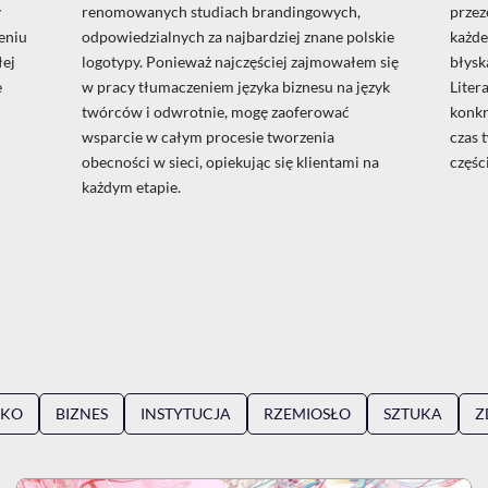
y
renomowanych studiach brandingowych,
przez
eniu
odpowiedzialnych za najbardziej znane polskie
każdeg
łej
logotypy. Ponieważ najczęściej zajmowałem się
błysk
e
w pracy tłumaczeniem języka biznesu na język
Liter
twórców i odwrotnie, mogę zaoferować
konkr
wsparcie w całym procesie tworzenia
czas 
obecności w sieci, opiekując się klientami na
częśc
każdym etapie.
TKO
BIZNES
INSTYTUCJA
RZEMIOSŁO
SZTUKA
Z