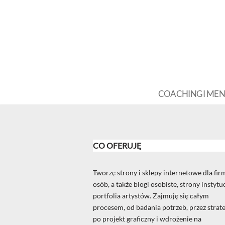
Przejdź
do
treści
COACHING I ME
CO OFERUJĘ
Tworzę strony i sklepy internetowe dla firm
osób, a także blogi osobiste, strony instytuc
portfolia artystów. Zajmuję się całym
procesem, od badania potrzeb, przez strate
po projekt graficzny i wdrożenie na