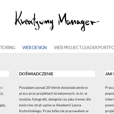
NTORING
WEB DESIGN
WEB PROJECT LEADER PORTFO
DOŚWIADCZENIE
JAK
 i
Posiadam ponad 20-letnie doświadczenie w
Pracu
ji,
pracy przy projektach kreatywnych, m.in. w
popul
modzie, fotografii, designie czy jako trener dla
inter
gię,
twórców strat-upów w Akademii Leona
powst
Koźmińskiego. Przez kilka lat pracowałem w
proje