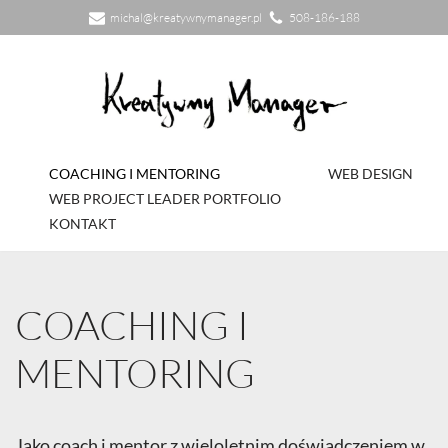
michal@kreatywnymanager.pl
508-186-188
Przejdź
do
treści
COACHING I MENTORING
WEB DESIGN
WEB PROJECT LEADER PORTFOLIO
KONTAKT
COACHING I
MENTORING
Jako coach i mentor z wieloletnim doświadczeniem w