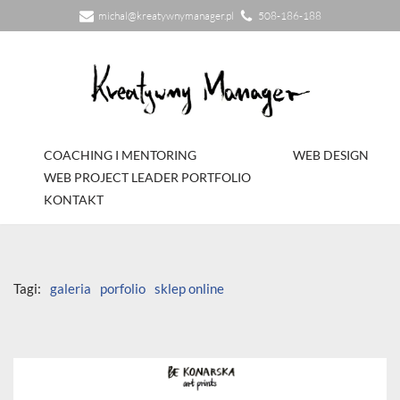
michal@kreatywnymanager.pl
508-186-188
Przejdź
do
treści
COACHING I MENTORING
WEB DESIGN
WEB PROJECT LEADER PORTFOLIO
KONTAKT
Tagi:
galeria
porfolio
sklep online