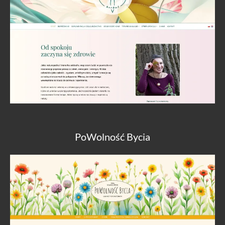
PoWolność Bycia