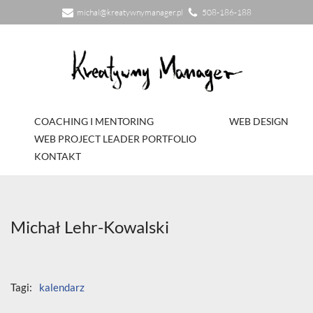
michal@kreatywnymanager.pl
508-186-188
Przejdź
do
treści
COACHING I MENTORING
WEB DESIGN
WEB PROJECT LEADER PORTFOLIO
KONTAKT
Michał Lehr-Kowalski
Tagi:
kalendarz