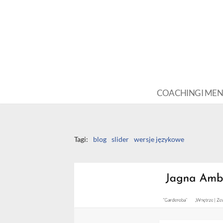
Przejdź
do
treści
COACHING I ME
Tagi:
blog
slider
wersje językowe