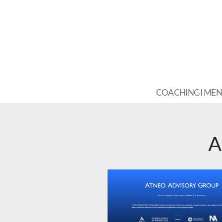
Przejdź
do
treści
COACHING I ME
A