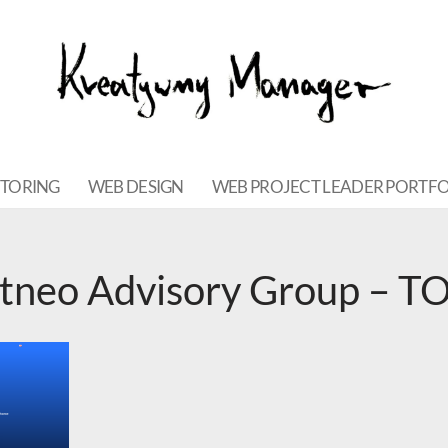
NTORING
WEB DESIGN
WEB PROJECT LEADER PORTFO
tneo Advisory Group – T