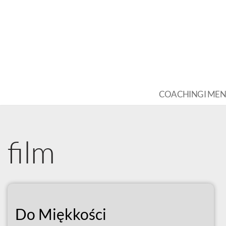
Przejdź
do
treści
COACHING I ME
film
Do Miękkości