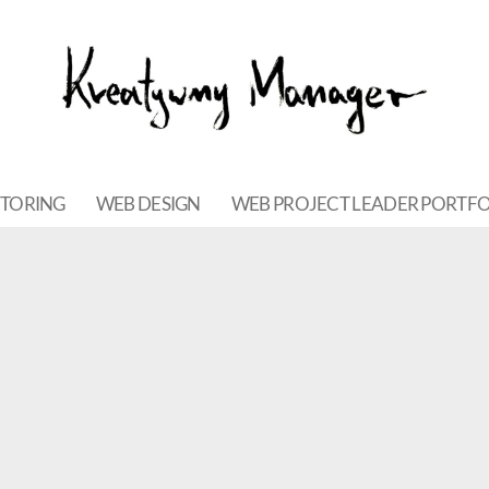
NTORING
WEB DESIGN
WEB PROJECT LEADER PORTFO