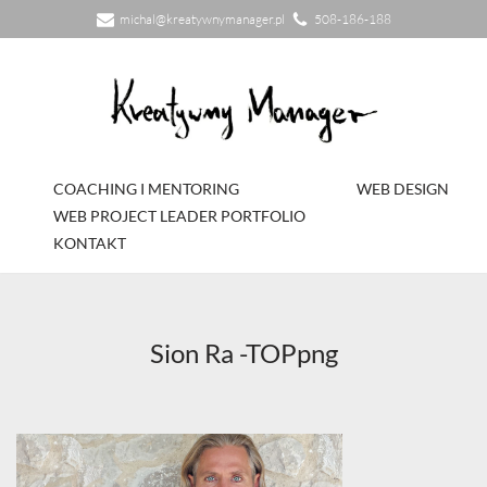
michal@kreatywnymanager.pl
508-186-188
Przejdź
do
treści
COACHING I MENTORING
WEB DESIGN
WEB PROJECT LEADER PORTFOLIO
KONTAKT
Sion Ra -TOPpng