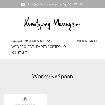
michal@kreatywnymanager.pl
508-186-188
Przejdź
do
treści
COACHING I MENTORING
WEB DESIGN
WEB PROJECT LEADER PORTFOLIO
KONTAKT
Works-NeSpoon