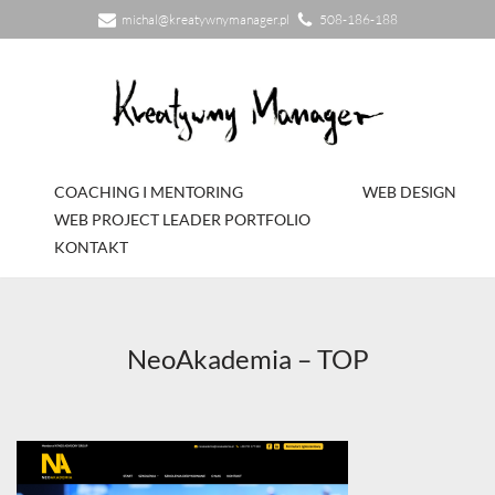
michal@kreatywnymanager.pl
508-186-188
Przejdź
do
treści
COACHING I MENTORING
WEB DESIGN
WEB PROJECT LEADER PORTFOLIO
KONTAKT
NeoAkademia – TOP