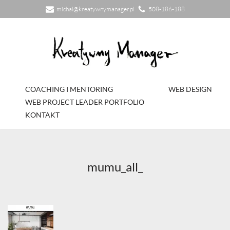
michal@kreatywnymanager.pl
508-186-188
Przejdź
do
treści
COACHING I MENTORING
WEB DESIGN
WEB PROJECT LEADER PORTFOLIO
KONTAKT
mumu_all_