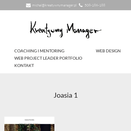
michal@kreatywnymanager.pl
508-186-188
Przejdź
do
treści
COACHING I MENTORING
WEB DESIGN
WEB PROJECT LEADER PORTFOLIO
KONTAKT
Joasia 1