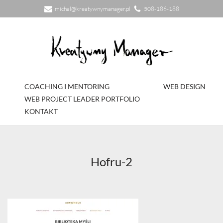
michal@kreatywnymanager.pl
508-186-188
Przejdź
do
treści
COACHING I MENTORING
WEB DESIGN
WEB PROJECT LEADER PORTFOLIO
KONTAKT
Hofru-2