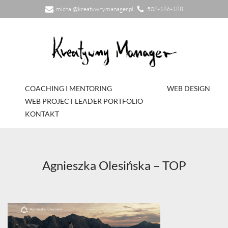
michal@kreatywnymanager.pl
508-186-188
Przejdź
do
treści
COACHING I MENTORING
WEB DESIGN
WEB PROJECT LEADER PORTFOLIO
KONTAKT
Agnieszka Olesińska – TOP